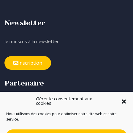
Newsletter
Je m'inscris à la newsletter
Inscription
Partenaire
Gérer le consentement aux
Avec le soutien financier de l’ARS des Pays de la Loire
cookies
Nous utilisons des cookies pour optimiser notre site web et notre
service.