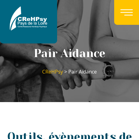
Pair Aidance
CReHPsy
> Pair Aidance
Outils, évènements de